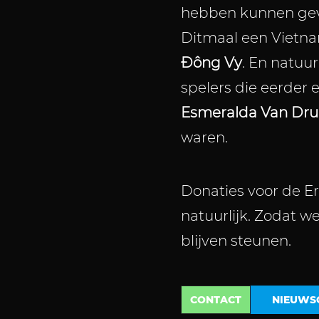
hebben kunnen gev
Ditmaal een Vietn
Đông Vy
. En natuu
spelers die eerder
Esmeralda Van Dr
waren.
Donaties voor de Er
natuurlijk. Zodat w
blijven steunen.
CONTACT
NIEUWS