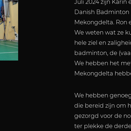
Juli 2024 zijn Karin
Danish Badminton I
Mekongdelta. Ron e
We weten wat ze ku
hele ziel en zalighei
badminton, de (vaa
We hebben het met 
Mekongdelta hebb
We hebben genoeg t
die bereid zijn om 
gezorgd voor de nod
ter plekke de derde