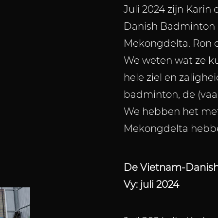
Juli 2024 zijn Karin
Danish Badminton I
Mekongdelta. Ron e
We weten wat ze ku
hele ziel en zalighei
badminton, de (vaa
We hebben het met 
Mekongdelta hebb
De Vietnam-Danish
Vy: j
uli 2024