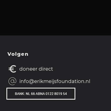
Volgen
doneer direct
info@erikmeijsfoundation.nl
BANK: NL 66 ABNA 0122 8019 54